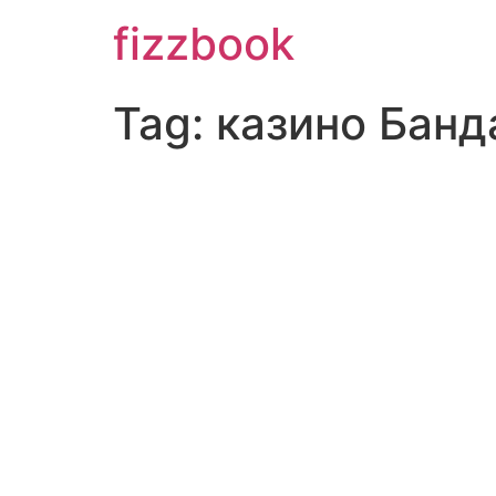
Skip
fizzbook
to
content
Tag:
казино Банд